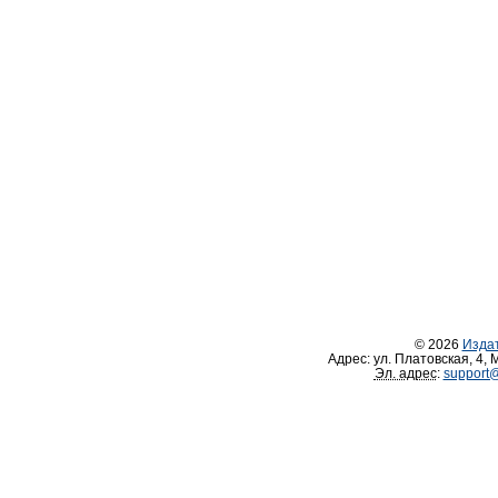
© 2026
Изда
Адрес:
ул. Платовская, 4
,
М
Эл. адрес
:
support@