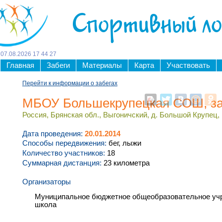
Спортивный л
07
.
08
.
2026
17
44
27
Главная
Забеги
Материалы
Карта
Участвовать
Перейти к информации о забегах
МБОУ Большекрупецкая СОШ, з
Россия, Брянская обл., Выгоничский, д. Большой Крупец,
Дата проведения:
20.01.2014
Способы передвижения:
бег, лыжи
Количество участников:
18
Суммарная дистанция:
23 километра
Организаторы
Муниципальное бюджетное общеобразовательное уч
школа