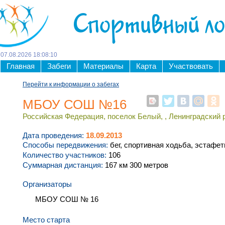
Спортивный л
07
.
08
.
2026
18
:
08
:
10
Главная
Забеги
Материалы
Карта
Участвовать
Перейти к информации о забегах
МБОУ СОШ №16
Российская Федерация, поселок Белый, , Ленинградский р
Дата проведения:
18.09.2013
Способы передвижения:
бег, спортивная ходьба, эстафе
Количество участников:
106
Суммарная дистанция:
167 км 300 метров
Организаторы
МБОУ СОШ № 16
Место старта