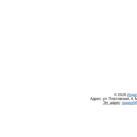
© 2026
Изда
Адрес:
ул. Платовская, 4
,
М
Эл. адрес
:
support@