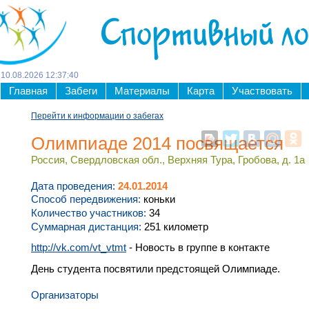
Спортивный л
10
.
08
.
2026
12
:
37
:
40
Главная
Забеги
Материалы
Карта
Участвовать
Перейти к информации о забегах
Олимпиаде 2014 посвящается
Россия, Свердловская обл., Верхняя Тура, Гробова, д. 1а
Дата проведения:
24.01.2014
Способ передвижения:
коньки
Количество участников:
34
Суммарная дистанция:
251 километр
http://vk.com/vt_vtmt
- Новость в группе в контакте
День студента посвятили предстоящей Олимпиаде.
Организаторы