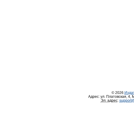
© 2026
Изда
Адрес:
ул. Платовская, 4
,
М
Эл. адрес
:
support@