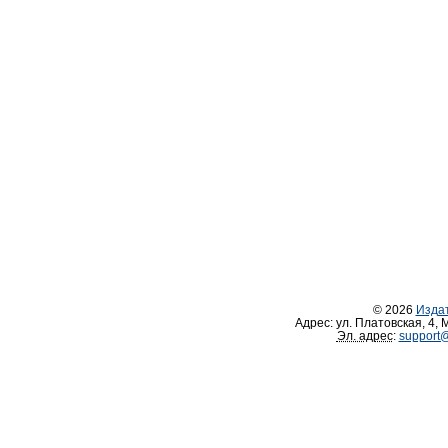
© 2026
Изда
Адрес:
ул. Платовская, 4
,
М
Эл. адрес
:
support@