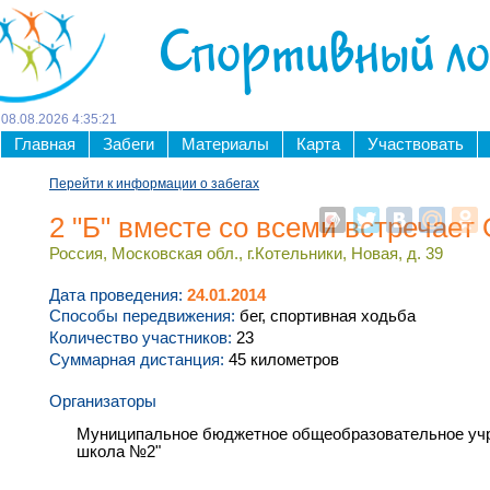
Спортивный л
08
.
08
.
2026
4
:
35
:
21
Главная
Забеги
Материалы
Карта
Участвовать
Перейти к информации о забегах
2 "Б" вместе со всеми встречает
Россия, Московская обл., г.Котельники, Новая, д. 39
Дата проведения:
24.01.2014
Способы передвижения:
бег, спортивная ходьба
Количество участников:
23
Суммарная дистанция:
45 километров
Организаторы
Муниципальное бюджетное общеобразовательное учр
школа №2"