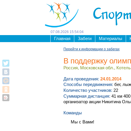
Спорт
07
.
08
.
2026
15
:
54
:
04
Главная
Забеги
Материалы
Перейти к информации о забегах
В поддержку олим
Россия, Московская обл., Котельн
Дата проведения:
24.01.2014
Способы передвижения:
бег, лы
Количество участников:
22
Суммарная дистанция:
41 км 400
организатор акции Никитина Оль
Команды
Мы с Вами!