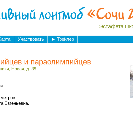
ивный лонгмоб
«Сочи 
Эстафета шк
Карта
Участвовать
►
Трейлер
пийцев и параолимпийцев
ики, Новая, д. 39
жи
 метров
га Евгеньевна.