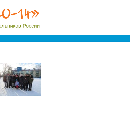
20-14»
ольников России