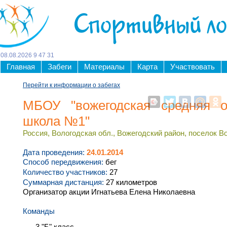
Спортивный л
08
.
08
.
2026
9
47
31
Главная
Забеги
Материалы
Карта
Участвовать
Перейти к информации о забегах
МБОУ "вожегодская средняя о
школа №1"
Россия, Вологодская обл., Вожегодский район, поселок Во
Дата проведения:
24.01.2014
Способ передвижения:
бег
Количество участников:
27
Суммарная дистанция:
27 километров
Организатор акции Игнатьева Елена Николаевна
Команды
3 "Б" класс