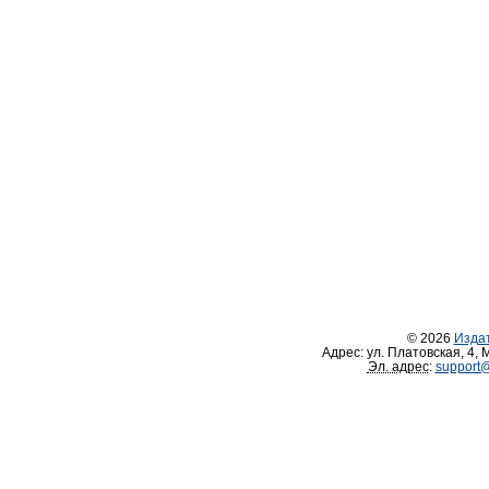
© 2026
Изда
Адрес:
ул. Платовская, 4
,
М
Эл. адрес
:
support@