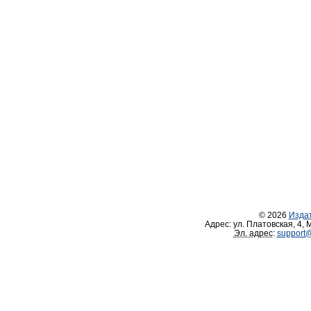
© 2026
Изда
Адрес:
ул. Платовская, 4
,
М
Эл. адрес
:
support@