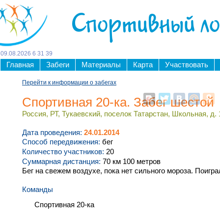
Спортивный л
09
.
08
.
2026
6
31
39
Главная
Забеги
Материалы
Карта
Участвовать
Перейти к информации о забегах
Спортивная 20-ка. Забег шестой
Россия, РТ, Тукаевский, поселок Татарстан, Школьная, д. 
Дата проведения:
24.01.2014
Способ передвижения:
бег
Количество участников:
20
Суммарная дистанция:
70 км 100 метров
Бег на свежем воздухе, пока нет сильного мороза. Поигра
Команды
Спортивная 20-ка