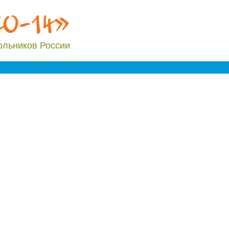
20-14»
ольников России