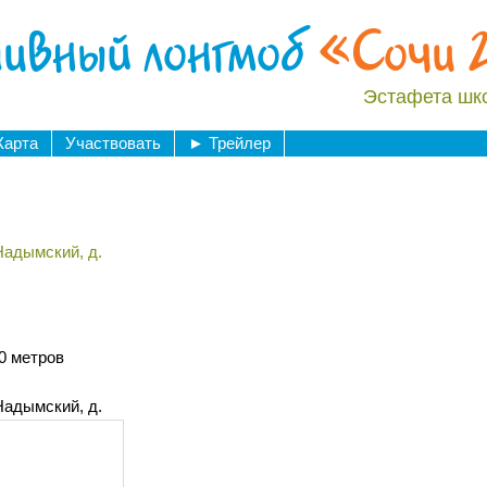
ивный лонгмоб
«Сочи 
Эстафета шк
Карта
Участвовать
►
Трейлер
Надымский, д.
0 метров
Надымский, д.