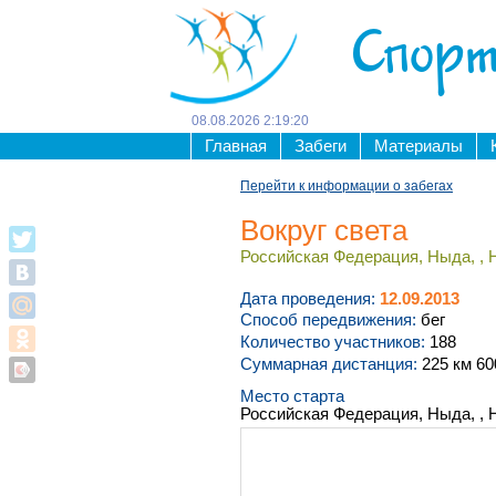
Спорт
08
.
08
.
2026
2
:
19
:
20
Главная
Забеги
Материалы
Перейти к информации о забегах
Вокруг света
Российская Федерация, Ныда, , 
Дата проведения:
12.09.2013
Способ передвижения:
бег
Количество участников:
188
Суммарная дистанция:
225 км 60
Место старта
Российская Федерация, Ныда, , 