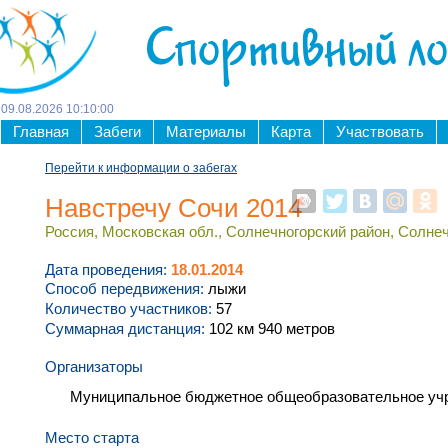
Спортивный л
09
.
08
.
2026
10
:
10
:
01
Главная
Забеги
Материалы
Карта
Участвовать
Перейти к информации о забегах
Навстречу Сочи 2014
Россия, Московская обл., Солнечногорский район, Солнеч
Дата проведения:
18.01.2014
Способ передвижения:
лыжи
Количество участников:
57
Суммарная дистанция:
102 км 940 метров
Организаторы
Муниципальное бюджетное общеобразовательное учре
Место старта