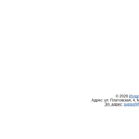
© 2026
Изда
Адрес:
ул. Платовская, 4
,
М
Эл. адрес
:
support@