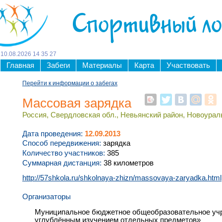
Спортивный л
10
.
08
.
2026
14
:
35
:
28
Главная
Забеги
Материалы
Карта
Участвовать
Перейти к информации о забегах
Массовая зарядка
Россия, Свердловская обл., Невьянский район, Новоураль
Дата проведения:
12.09.2013
Способ передвижения:
зарядка
Количество участников:
385
Суммарная дистанция:
38 километров
http://57shkola.ru/shkolnaya-zhizn/massovaya-zaryadka.html
Организаторы
Муниципальное бюджетное общеобразовательное уч
углублённым изучением отдельных предметов»