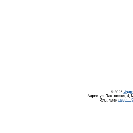
© 2026
Изда
Адрес:
ул. Платовская, 4
,
М
Эл. адрес
:
support@