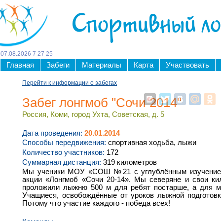
Спортивный л
07
.
08
.
2026
7
27
25
Главная
Забеги
Материалы
Карта
Участвовать
Перейти к информации о забегах
Забег лонгмоб "Сочи 2014"
Россия, Коми, город Ухта, Советская, д. 5
Дата проведения:
20.01.2014
Способы передвижения:
спортивная ходьба, лыжи
Количество участников:
172
Суммарная дистанция:
319 километров
Мы ученики МОУ «СОШ №21 с углублённым изучением 
акции «Лонгмоб «Сочи 20-14». Мы северяне и свои к
проложили лыжню 500 м для ребят постарше, а для м
Учащиеся, освобождённые от уроков лыжной подготовк
Потому что участие каждого - победа всех!