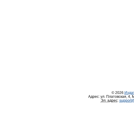
© 2026
Изда
Адрес:
ул. Платовская, 4
,
М
Эл. адрес
:
support@