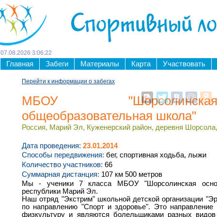
Спортивный л
07
.
08
.
2026
3
:
06
:
22
Главная
Забеги
Материалы
Карта
Участвовать
Перейти к информации о забегах
МБОУ "Шорсолинск
общеобразовательная школа"
Россия, Марий Эл, Куженерский район, деревня Шорсола,
Дата проведения:
23.01.2014
Способы передвижения:
бег, спортивная ходьба, лыжи
Количество участников:
66
Суммарная дистанция:
107 км 500 метров
Мы - ученики 7 класса МБОУ "Шорсолинская основ
республики Марий Эл.
Наш отряд "Экстрим" школьной детской организации "Эр 
по направлению "Спорт и здоровье". Это направление
физкультуру и являются болельщиками разных видов 