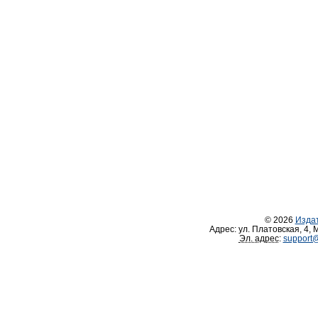
© 2026
Изда
Адрес:
ул. Платовская, 4
,
М
Эл. адрес
:
support@