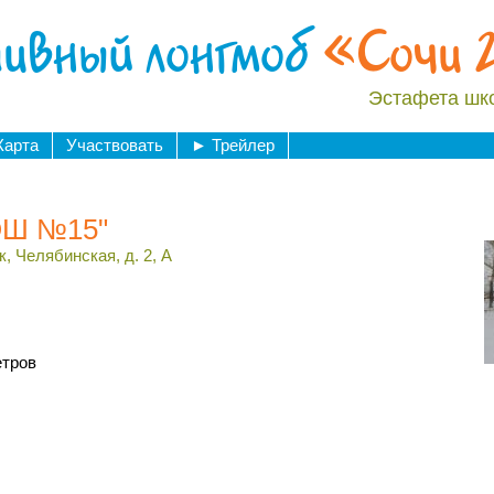
ивный лонгмоб
«Сочи 
Эстафета шк
Карта
Участвовать
►
Трейлер
ОШ №15"
, Челябинская, д. 2, А
етров