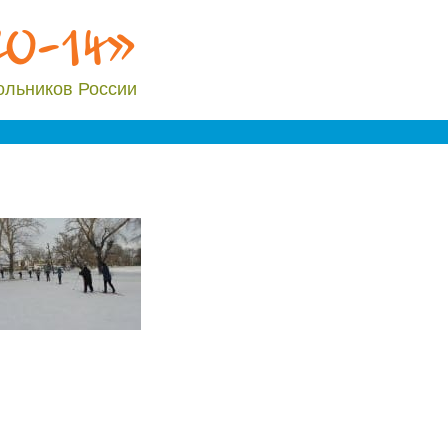
20-14»
ольников России