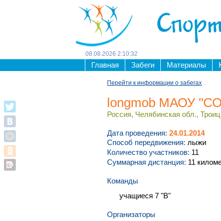
Спорт
08
.
08
.
2026
2
:
10
:
32
Главная
Забеги
Материалы
Перейти к информации о забегах
longmob МАОУ "С
Россия, Челябинская обл., Троицк
Дата проведения:
24.01.2014
Способ передвижения:
лыжи
Количество участников:
11
Суммарная дистанция:
11 килом
Команды
учащиеся 7 "В"
Организаторы