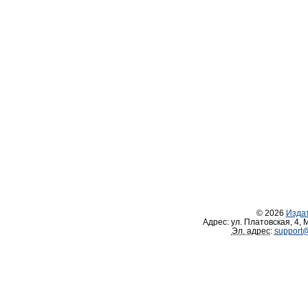
© 2026
Изда
Адрес:
ул. Платовская, 4
,
М
Эл. адрес
:
support@