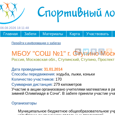
Спортивный л
06
.
08
.
2026
18
:
11
:
49
Главная
Забеги
Материалы
Карта
Участвовать
Перейти к информации о забегах
МБОУ "СОШ №1" г. Ступино Моск
Россия, Московская обл., Ступинский, Ступино, Проспект
Дата проведения:
31.01.2014
Способы передвижения:
ходьба, лыжи, коньки
Количество участников:
170
Суммарная дистанция:
279 километров
Участие в акции организовано учителями математики в р
зимней Олимпиаде в Сочи". В забеге приняли участие уча
Организаторы
Муниципальное бюджетное общеобразовательное учр