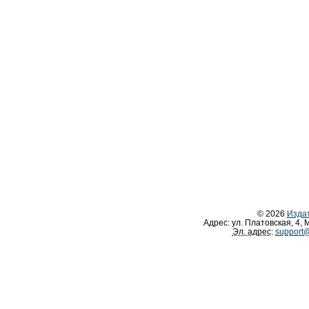
© 2026
Изда
Адрес:
ул. Платовская, 4
,
М
Эл. адрес
:
support@