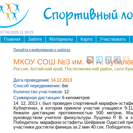
Спортивный л
07
.
08
.
2026
11
:
39
:
23
Главная
Забеги
Материалы
Карта
Участвовать
Перейти к информации о забегах
МКОУ СОШ №3 им. Ф. А. Зубалова
Россия, Алтайский край, Поспелихинский район, село Кр
Дата проведения:
14.12.2013
Способ передвижения:
бег
Количество участников:
12
Суммарная дистанция:
6 километров
14. 12. 2013 г. был проведен спортивный марафон-эста
Кубертена», в котором приняли участие учащиеся 9-1
бежали дистанцию протяженностью 500 метров. Мар
руководством учителя физкультуры Луценко Р. В. и з
Победитель марафона-эстафеты Шейранов Одиссей прео
участники достигли финиша за 2 мин 40 сек. Победител