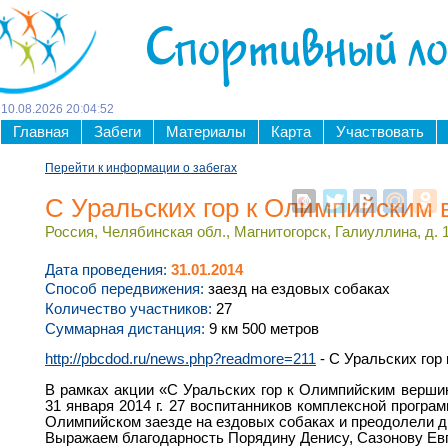
Спортивный л
10
.
08
.
2026
20
:
04
:
52
Главная
Забеги
Материалы
Карта
Участвовать
Перейти к информации о забегах
С Уральских гор к Олимпийским
Россия, Челябинская обл., Магнитогорск, Галиуллина, д. 
Дата проведения:
31.01.2014
Способ передвижения:
заезд на ездовых собаках
Количество участников:
27
Суммарная дистанция:
9 км 500 метров
http://pbcdod.ru/news.php?readmore=211
- С Уральских гор
В рамках акции «С Уральских гор к Олимпийским вершин
31 января 2014 г. 27 воспитанников комплексной прогр
Олимпийском заезде на ездовых собаках и преодолели д
Выражаем благодарность Порядину Денису, Сазонову Евг