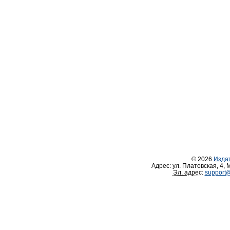
© 2026
Изда
Адрес:
ул. Платовская, 4
,
М
Эл. адрес
:
support@