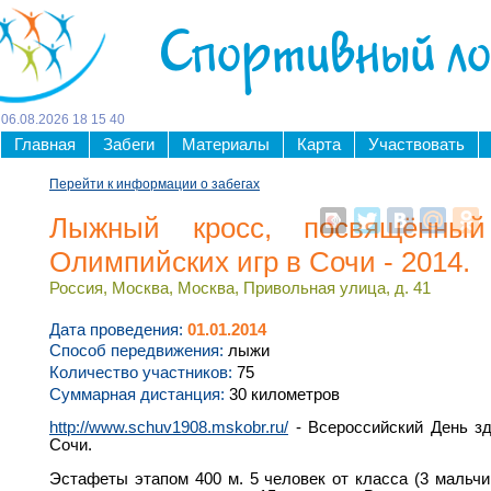
Спортивный л
06
.
08
.
2026
18
:
15
:
40
Главная
Забеги
Материалы
Карта
Участвовать
Перейти к информации о забегах
Лыжный кросс, посвящённый
Олимпийских игр в Сочи - 2014.
Россия, Москва, Москва, Привольная улица, д. 41
Дата проведения:
01.01.2014
Способ передвижения:
лыжи
Количество участников:
75
Суммарная дистанция:
30 километров
http://www.schuv1908.mskobr.ru/
- Всероссийский День з
Сочи.
Эстафеты этапом 400 м. 5 человек от класса (3 мальчи