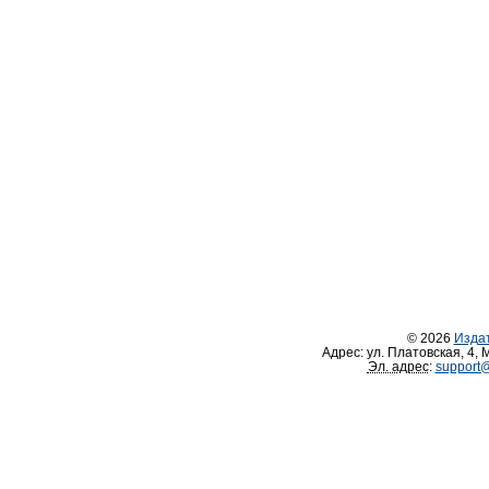
© 2026
Изда
Адрес:
ул. Платовская, 4
,
М
Эл. адрес
:
support@