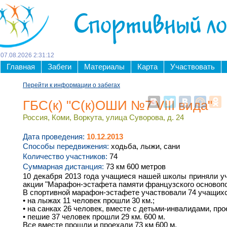
Спортивный л
07
.
08
.
2026
2
:
31
:
12
Главная
Забеги
Материалы
Карта
Участвовать
Перейти к информации о забегах
ГБС(к) "C(к)ОШИ №7 VIII вида"
Россия, Коми, Воркута, улица Суворова, д. 24
Дата проведения:
10.12.2013
Способы передвижения:
ходьба, лыжи, сани
Количество участников:
74
Суммарная дистанция:
73 км 600 метров
10 декабря 2013 года учащиеся нашей школы приняли у
акции "Марафон-эстафета памяти французского основопо
В спортивной марафон-эстафете участвовали 74 учащихс
• на лыжах 11 человек прошли 30 км.;
• на санках 26 человек, вместе с детьми-инвалидами, про
• пешие 37 человек прошли 29 км. 600 м.
Все вместе прошли и проехали 73 км 600 м.