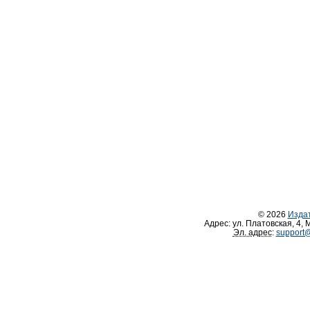
© 2026
Изда
Адрес:
ул. Платовская, 4
,
М
Эл. адрес
:
support@