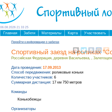
Спортивный л
06
.
08
.
2026
21
:
33
:
26
Главная
Забеги
Материалы
Карта
Участвовать
Перейти к информации о забегах
Спортивный заезд на роликах "С
Российская Федерация, деревня Васильевка, , Залегощенс
Дата проведения:
17.09.2013
Способ передвижения:
роликовые коньки
Количество участников:
6
Суммарная дистанция:
17 км 750 метров
Команды
Конькобежцы
Организаторы