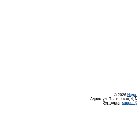
© 2026
Изда
Адрес:
ул. Платовская, 4
,
М
Эл. адрес
:
support@