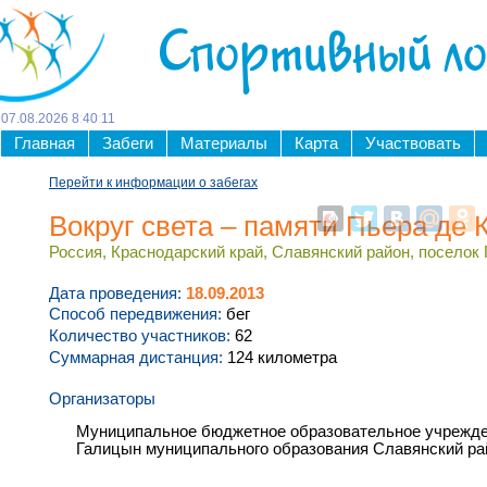
Спортивный л
07
.
08
.
2026
8
:
40
:
11
Главная
Забеги
Материалы
Карта
Участвовать
Перейти к информации о забегах
Вокруг света – памяти Пьера де 
Россия, Краснодарский край, Славянский район, поселок 
Дата проведения:
18.09.2013
Способ передвижения:
бег
Количество участников:
62
Суммарная дистанция:
124 километра
Организаторы
Муниципальное бюджетное образовательное учрежде
Галицын муниципального образования Славянский ра