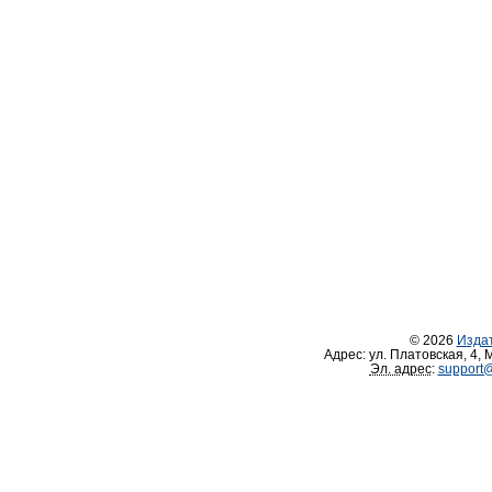
© 2026
Изда
Адрес:
ул. Платовская, 4
,
М
Эл. адрес
:
support@