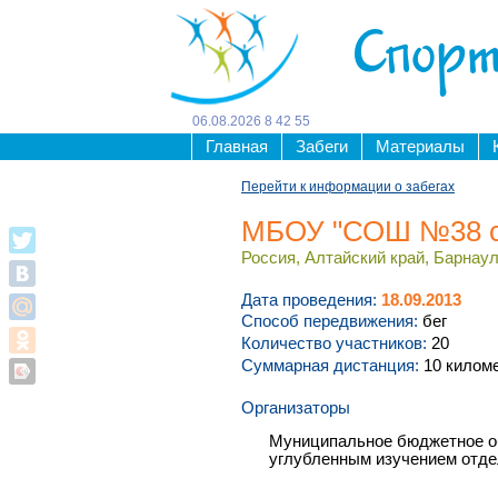
Спорт
06
.
08
.
2026
8
42
55
Главная
Забеги
Материалы
Перейти к информации о забегах
МБОУ "СОШ №38 с 
Россия, Алтайский край, Барнаул,
Дата проведения:
18.09.2013
Способ передвижения:
бег
Количество участников:
20
Суммарная дистанция:
10 килом
Организаторы
Муниципальное бюджетное о
углубленным изучением отде