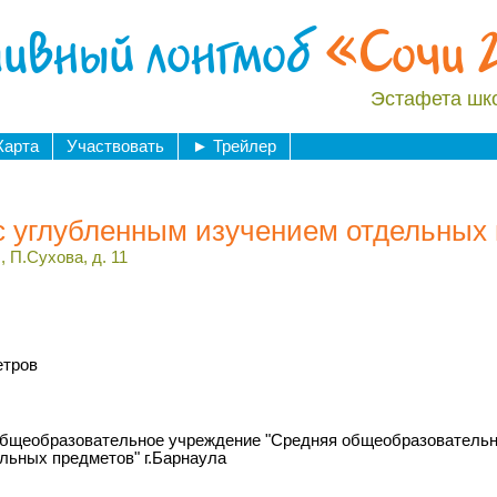
ивный лонгмоб
«Сочи 
Эстафета шк
Карта
Участвовать
►
Трейлер
углубленным изучением отдельных 
 П.Сухова, д. 11
етров
бщеобразовательное учреждение "Средняя общеобразовательн
льных предметов" г.Барнаула