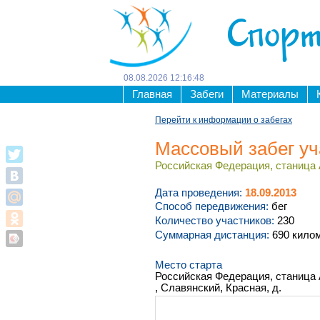
Спорт
08
.
08
.
2026
12
:
16
:
48
Главная
Забеги
Материалы
Перейти к информации о забегах
Массовый забег 
Российская Федерация, станица А
Дата проведения:
18.09.2013
Способ передвижения:
бег
Количество участников:
230
Суммарная дистанция:
690 кило
Место старта
Российская Федерация, станица 
, Славянский, Красная, д.