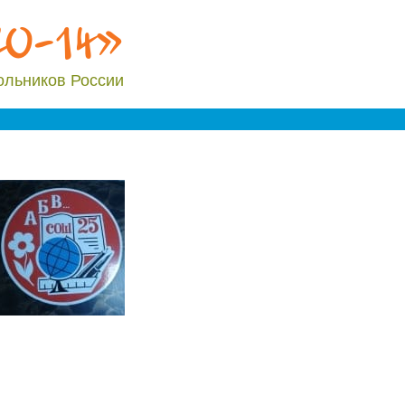
20-14»
ольников России