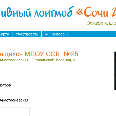
ивный лонгмоб
«Сочи 
Эстафета шк
Карта
Участвовать
►
Трейлер
учащихся МБОУ СОШ №25
настасиевская, , Славянский, Красная, д.
метров
Анастасиевская,