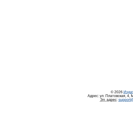
© 2026
Изда
Адрес:
ул. Платовская, 4
,
М
Эл. адрес
:
support@