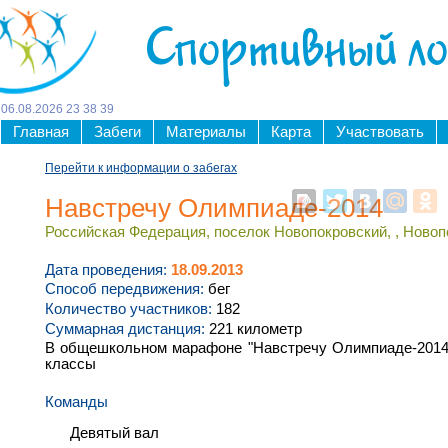
Спортивный л
06
.
08
.
2026
23
:
38
:
40
Главная
Забеги
Материалы
Карта
Участвовать
Перейти к информации о забегах
Навстречу Олимпиаде-2014
Российская Федерация, поселок Новопокровский, , Новопо
Дата проведения:
18.09.2013
Способ передвижения:
бег
Количество участников:
182
Суммарная дистанция:
221 километр
В общешкольном марафоне "Навстречу Олимпиаде-2014
классы
Команды
Девятый вал