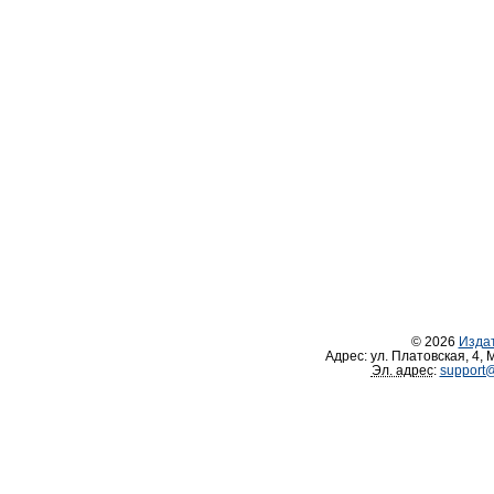
© 2026
Изда
Адрес:
ул. Платовская, 4
,
М
Эл. адрес
:
support@