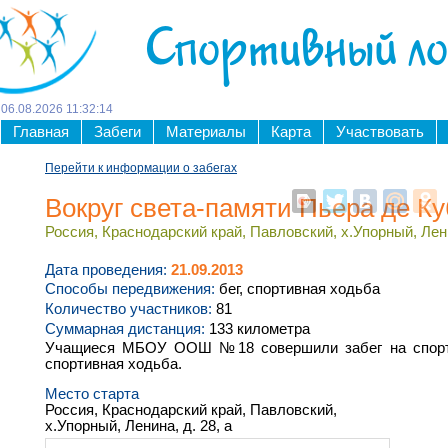
Спортивный л
06
.
08
.
2026
11
:
32
:
15
Главная
Забеги
Материалы
Карта
Участвовать
Перейти к информации о забегах
Вокруг света-памяти Пьера де К
Россия, Краснодарский край, Павловский, х.Упорный, Лени
Дата проведения:
21.09.2013
Способы передвижения:
бег, спортивная ходьба
Количество участников:
81
Суммарная дистанция:
133 километра
Учащиеся МБОУ ООШ №18 совершили забег на спорт
спортивная ходьба.
Место старта
Россия, Краснодарский край, Павловский,
х.Упорный, Ленина, д. 28, а