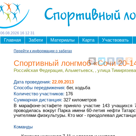
Спортивный л
06
.
08
.
2026
16
12
31
Главная
Забеги
Материалы
Карта
Участвовать
Перейти к информации о забегах
Спортивный лонгмоб «Сочи 20-1
Российская Федерация, Альметьевск, , улица Тимирязева,
Дата проведения:
22.09.2013
Способы передвижения:
бег, ходьба
Количество участников:
176
Суммарная дистанция:
327 километров
В марафоне-эстафете приняло участие 143 учащихся 7-
проводилась вокруг Парка имени 60-летия нефти Татарс
учителями физкультуры. Кто мог - преодолевал дистанци
Команды