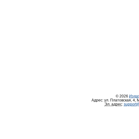
© 2026
Изда
Адрес:
ул. Платовская, 4
,
М
Эл. адрес
:
support@