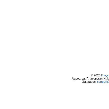
© 2026
Изда
Адрес:
ул. Платовская, 4
,
М
Эл. адрес
:
support@