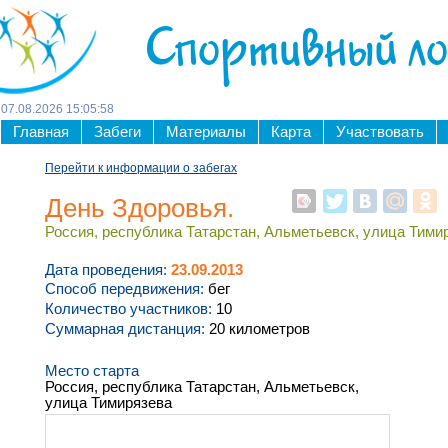
Спортивный л
07
.
08
.
2026
15
:
05
:
59
Главная
Забеги
Материалы
Карта
Участвовать
Перейти к информации о забегах
День Здоровья.
Россия, республика Татарстан, Альметьевск, улица Тими
Дата проведения:
23.09.2013
Способ передвижения:
бег
Количество участников:
10
Суммарная дистанция:
20 километров
Место старта
Россия, республика Татарстан, Альметьевск,
улица Тимирязева