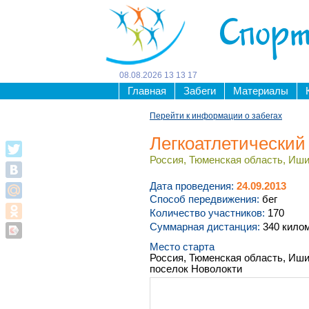
Спорт
08
.
08
.
2026
13
13
17
Главная
Забеги
Материалы
Перейти к информации о забегах
Легкоатлетический
Россия, Тюменская область, Иши
Дата проведения:
24.09.2013
Способ передвижения:
бег
Количество участников:
170
Суммарная дистанция:
340 кило
Место старта
Россия, Тюменская область, Иши
поселок Новолокти