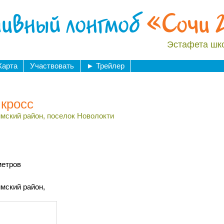
ивный лонгмоб
«Сочи 
Эстафета шк
Карта
Участвовать
►
Трейлер
 кросс
мский район, поселок Новолокти
метров
мский район,