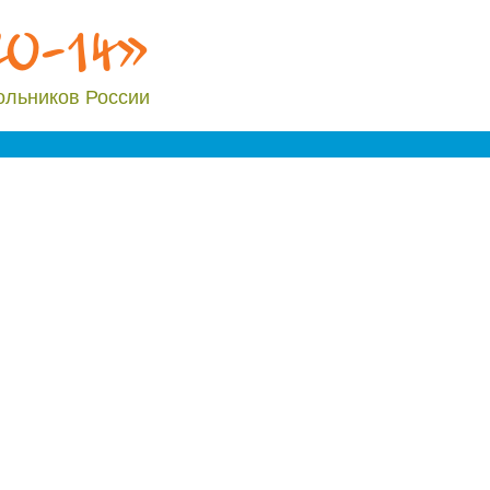
20-14»
ольников России