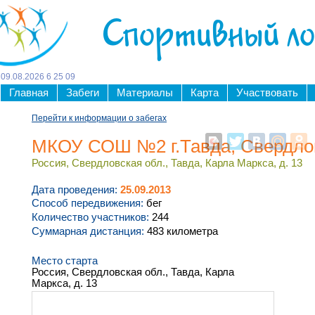
Спортивный л
09
.
08
.
2026
6
:
25
:
10
Главная
Забеги
Материалы
Карта
Участвовать
Перейти к информации о забегах
МКОУ СОШ №2 г.Тавда, Свердлов
Россия, Свердловская обл., Тавда, Карла Маркса, д. 13
Дата проведения:
25.09.2013
Способ передвижения:
бег
Количество участников:
244
Суммарная дистанция:
483 километра
Место старта
Россия, Свердловская обл., Тавда, Карла
Маркса, д. 13