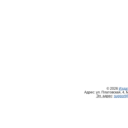
© 2026
Изда
Адрес:
ул. Платовская, 4
,
М
Эл. адрес
:
support@