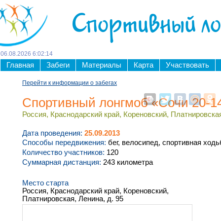
Спортивный л
06
.
08
.
2026
6
:
02
:
14
Главная
Забеги
Материалы
Карта
Участвовать
Перейти к информации о забегах
Спортивный лонгмоб «Сочи 20-
Россия, Краснодарский край, Кореновский, Платнировская
Дата проведения:
25.09.2013
Способы передвижения:
бег, велосипед, спортивная ходь
Количество участников:
120
Суммарная дистанция:
243 километра
Место старта
Россия, Краснодарский край, Кореновский,
Платнировская, Ленина, д. 95