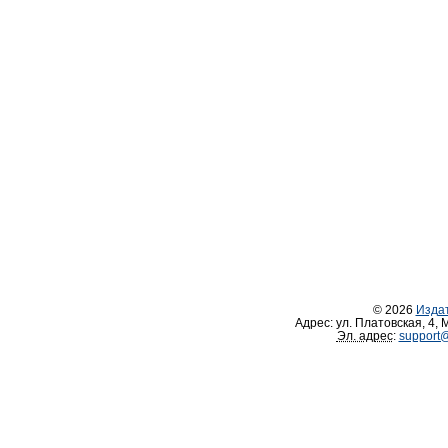
© 2026
Изда
Адрес:
ул. Платовская, 4
,
М
Эл. адрес
:
support@