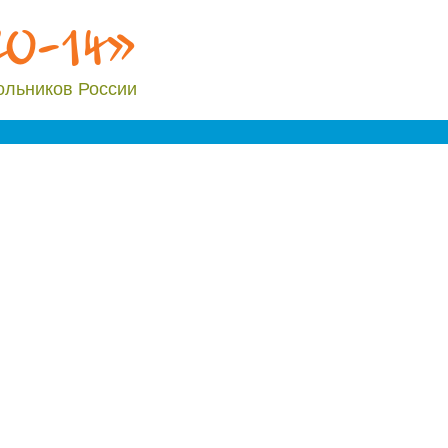
20-14»
ольников России