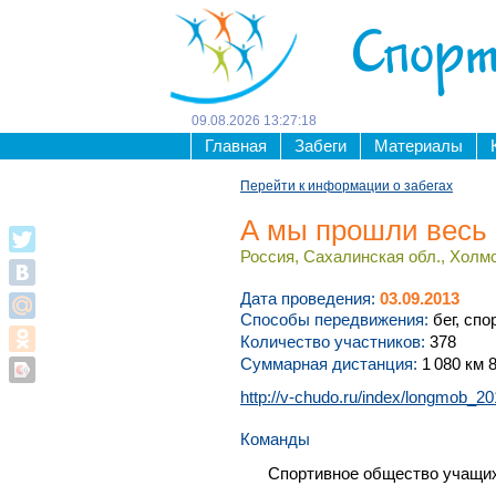
Спорт
09
.
08
.
2026
13
:
27
:
18
Главная
Забеги
Материалы
Перейти к информации о забегах
А мы прошли весь
Россия, Сахалинская обл., Холм
Дата проведения:
03.09.2013
Способы передвижения:
бег, спо
Количество участников:
378
Суммарная дистанция:
1 080 км 
http://v-chudo.ru/index/longmob_20
Команды
Спортивное общество учащи