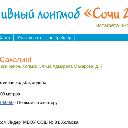
ивный лонгмоб
«Сочи 
Эстафета шк
Карта
Участвовать
►
Трейлер
 Сахалин!
ский район, Холмск, улица Адмирала Макарова, д. 7
ртивная ходьба, ходьба
800 метров
14/0-50
- Пешком по экватору
хся "Лидер" МБОУ СОШ № 8 г. Холмска