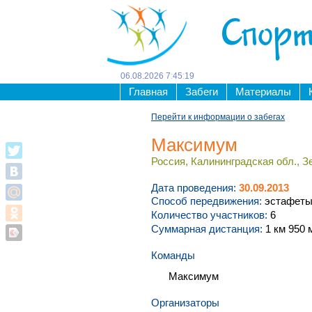
Спорт
06
.
08
.
2026
7
:
45
:
19
Главная
Забеги
Материалы
Перейти к информации о забегах
Максимум
Россия, Калининградская обл., З
Дата проведения:
30.09.2013
Способ передвижения:
эстафет
Количество участников:
6
Суммарная дистанция:
1 км 950 
Команды
Максимум
Организаторы