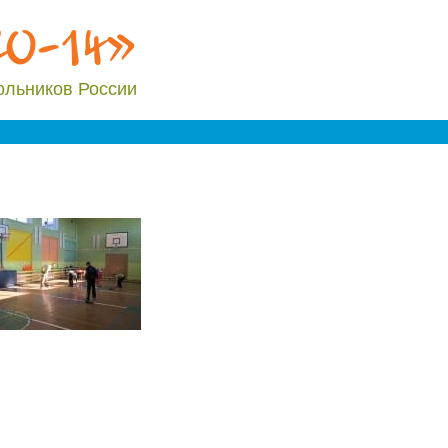
20-14»
ольников России