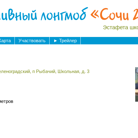
ивный лонгмоб
«Сочи 
Эстафета шк
Карта
Участвовать
►
Трейлер
еленоградский, п Рыбачий, Школьная, д. 3
ы
метров