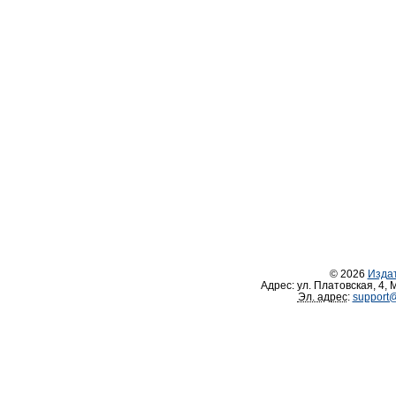
© 2026
Изда
Адрес:
ул. Платовская, 4
,
М
Эл. адрес
:
support@