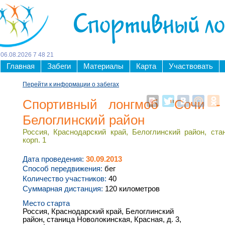
Спортивный л
06
.
08
.
2026
7
:
48
:
22
Главная
Забеги
Материалы
Карта
Участвовать
Перейти к информации о забегах
Спортивный лонгмоб "Сочи
Белоглинский район
Россия, Краснодарский край, Белоглинский район, ста
корп. 1
Дата проведения:
30.09.2013
Способ передвижения:
бег
Количество участников:
40
Суммарная дистанция:
120 километров
Место старта
Россия, Краснодарский край, Белоглинский
район, станица Новолокинская, Красная, д. 3,