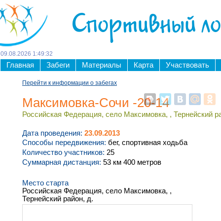
Спортивный л
09
.
08
.
2026
1
:
49
:
32
Главная
Забеги
Материалы
Карта
Участвовать
Перейти к информации о забегах
Максимовка-Сочи -20-14
Российская Федерация, село Максимовка, , Тернейский ра
Дата проведения:
23.09.2013
Способы передвижения:
бег, спортивная ходьба
Количество участников:
25
Суммарная дистанция:
53 км 400 метров
Место старта
Российская Федерация, село Максимовка, ,
Тернейский район, д.