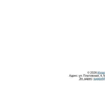
© 2026
Изда
Адрес:
ул. Платовская, 4
,
М
Эл. адрес
:
support@