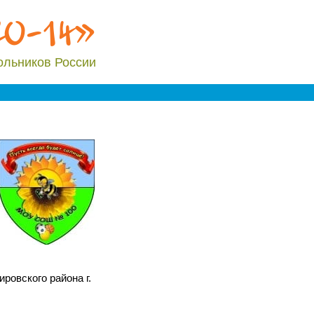
20-14»
ольников России
овского района г.