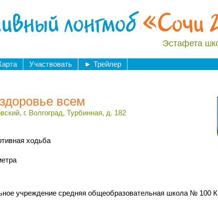
ивный лонгмоб
«Сочи 
Эстафета шк
Карта
Участвовать
►
Трейлер
здоровье всем
ский, г. Волгоград, Турбинная, д. 182
ртивная ходьба
метра
ное учреждение средняя общеобразовательная школа № 100 Кир