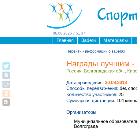
Спорт
06
.
08
.
2026
7
51
37
Главная
Забеги
Материалы
Перейти к информации о забегах
Награды лучшим - 
Россия, Волгоградская обл., Киров
Дата проведения:
30.09.2013
Способы передвижения:
бег, спо
Количество участников:
25
Суммарная дистанция:
104 кило
Организаторы
Муниципальное образователь
Волгограда