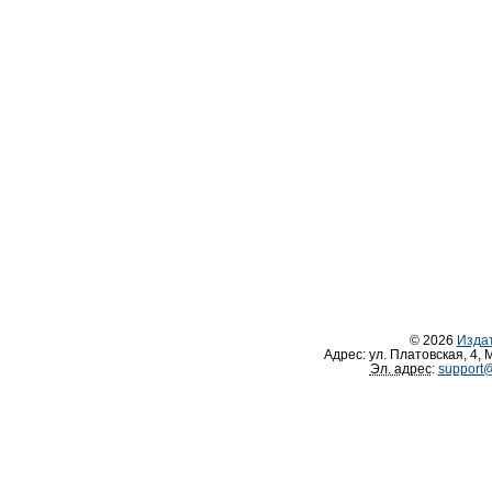
© 2026
Изда
Адрес:
ул. Платовская, 4
,
М
Эл. адрес
:
support@