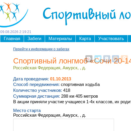
Спортивный л
09
.
08
.
2026
2
:
19
:
21
Главная
Забеги
Материалы
Карта
Участвовать
Перейти к информации о забегах
Cпортивный лонгмоб «Сочи 20-1
Российская Федерация, Амурск, , д.
Дата проведения:
01.10.2013
Способ передвижения:
спортивная ходьба
Количество участников:
418
Суммарная дистанция:
288 км 405 метров
В акции приняли участие учащиеся 1-4х классов, их роди
Место старта
Российская Федерация, Амурск, , д.