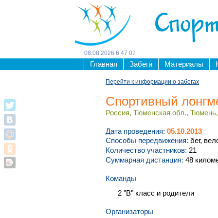
Спорт
08
.
08
.
2026
6
47
07
Главная
Забеги
Материалы
Перейти к информации о забегах
Спортивный лонгмо
Россия, Тюменская обл., Тюмень, 
Дата проведения:
05.10.2013
Способы передвижения:
бег, вел
Количество участников:
21
Суммарная дистанция:
48 килом
Команды
2 "В" класс и родители
Организаторы