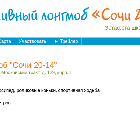
ивный лонгмоб
«Сочи 
Эстафета шк
Карта
Участвовать
►
Трейлер
б "Сочи 20-14"
Московский тракт, д. 129, корп. 1
осипед, роликовые коньки, спортивная ходьба
етров