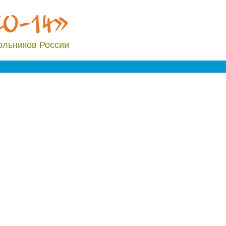
20-14»
ольников России