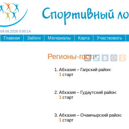
Спортивный л
09
.
08
.
2026
0
:
00
:
15
Главная
Забеги
Материалы
Карта
Участвовать
Регионы-гости:
Абхазия – Гагрский район:
1
старт
Абхазия – Гудаутский район:
1
старт
Абхазия – Очамчырский район:
1
старт