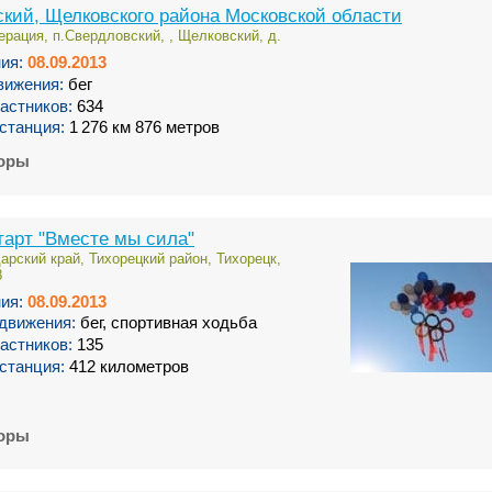
ский, Щелковского района Московской области
рация, п.Свердловский, , Щелковский, д.
ия:
08.09.2013
вижения:
бег
астников:
634
станция:
1 276 км 876 метров
торы
арт "Вместе мы сила"
арский край, Тихорецкий район, Тихорецк,
8
ия:
08.09.2013
движения:
бег, спортивная ходьба
астников:
135
станция:
412 километров
торы