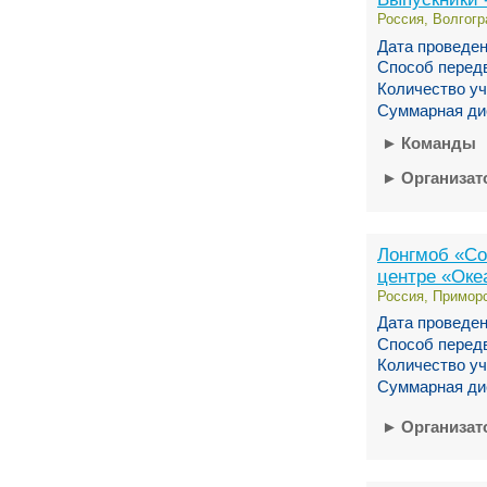
Россия, Волгогр
Дата проведен
Способ перед
Количество уч
Суммарная ди
►
Команды
►
Организа
Лонгмоб «Со
центре «Оке
Россия, Приморс
Дата проведен
Способ перед
Количество уч
Суммарная ди
►
Организа