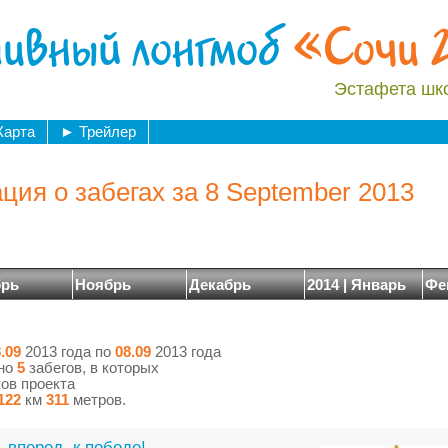
ивный лонгмоб
«Сочи 
Эстафета шк
Карта
►
Трейлер
ия о забегах за 8 September 2013
брь
Ноябрь
Декабрь
2014 | Январь
Фе
.09
2013 года по
08.09
2013 года
ено
5
забегов, в которых
ов проекта
122
км
311
метров.
 вперед, к победе!