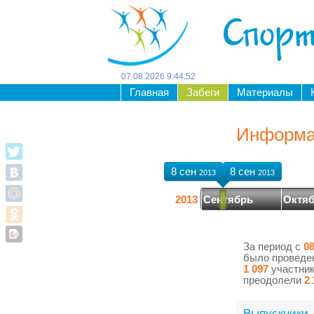
Спорт
07
.
08
.
2026
9
:
44
:
52
Главная
Забеги
Материалы
Информац
8 сен
8 сен
2013
2013
2013
Сентябрь
Октя
За период с
08
было провед
1 097
участник
преодолели
2 
Выпускники -