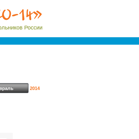
20-14»
ольников России
2014
враль