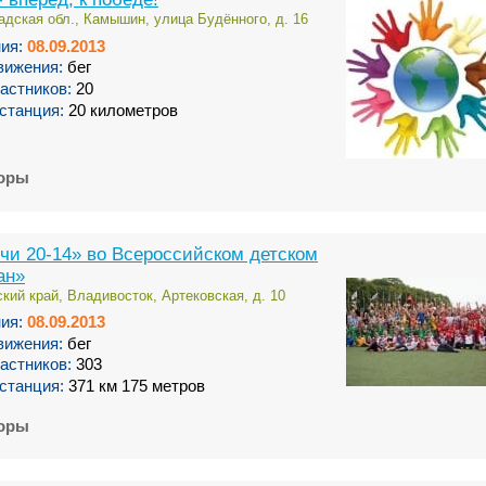
адская обл., Камышин, улица Будённого, д. 16
ия:
08.09.2013
вижения:
бег
астников:
20
станция:
20 километров
торы
чи 20-14» во Всероссийском детском
ан»
кий край, Владивосток, Артековская, д. 10
ия:
08.09.2013
вижения:
бег
астников:
303
станция:
371 км 175 метров
торы