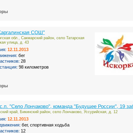
торы
Каргалинская СОШ"
гская обл., Сакмарский район, село Татарская
кая улица, д. 43
ия:
12.11.2013
вижения:
бег
астников:
28
станция:
98 километров
торы
п. "Село Лончаково", команда "Будущее России", 19 за
ский край, Бикинский район, село Лончаково, Уссурийская, д. 12
ия:
12.11.2013
движения:
бег, спортивная ходьба
астников:
12