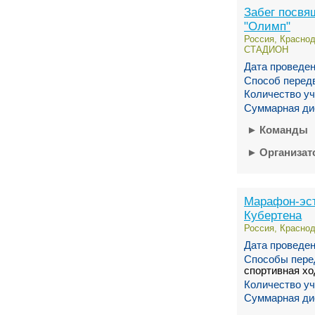
Забег посв
"Олимп"
Россия, Краснод
СТАДИОН
Дата проведен
Способ перед
Количество уч
Суммарная ди
►
Команды
►
Организа
Марафон-эст
Кубертена
Россия, Краснод
Дата проведен
Способы пере
спортивная х
Количество уч
Суммарная ди