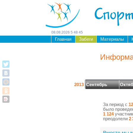
Спорт
08
.
08
.
2026
5
:
48
:
46
Главная
Забеги
Материалы
Информац
2013
Сентябрь
Октя
За период с
12
было провед
1 124
участник
преодолели
2 
Вместе мы м