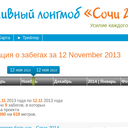
ивный лонгмоб
«Сочи 
Усилие каждого
Карта
►
Трейлер
ия о забегах за 12 November 2013
12 ноя
12 ноя
2013
2013
брь
Ноябрь
Декабрь
2014 | Январь
Фе
.11
2013 года по
12.11
2013 года
ено
9
забегов, в которых
а проекта
390
км
618
метров.
ожем больше - Сочи 2014