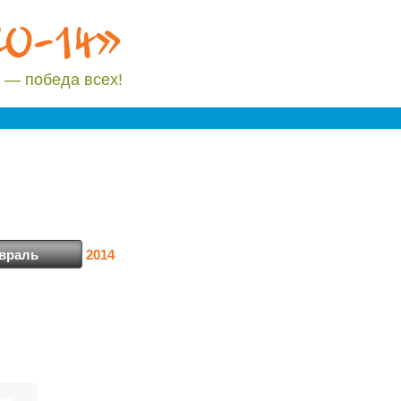
20-14»
 — победа всех!
2014
враль