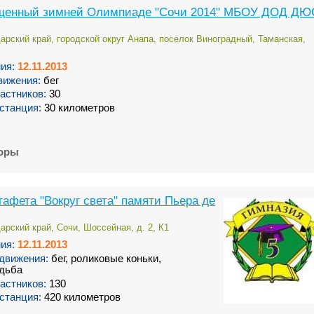
ященный зимней Олимпиаде "Сочи 2014" МБОУ ДОД Д
арский край, городской округ Анапа, поселок Виноградный, Таманская,
ия:
12.11.2013
вижения:
бег
астников:
30
станция:
30 километров
торы
афета "Вокруг света" памяти Пьера де
арский край, Сочи, Шоссейная, д. 2, К1
ия:
12.11.2013
движения:
бег, роликовые коньки,
одьба
астников:
130
станция:
420 километров