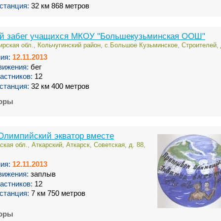
станция:
32 км 868 метров
й забег учащихся МКОУ "Большекузьминская ООШ"
рская обл., Кольчугинский район, с.Большое Кузьминское, Строителей, 
ия:
12.11.2013
вижения:
бег
астников:
12
станция:
32 км 400 метров
торы
Олимпийский экватор вместе
кая обл., Аткарский, Аткарск, Советская, д. 88,
ия:
12.11.2013
вижения:
заплыв
астников:
12
станция:
7 км 750 метров
торы