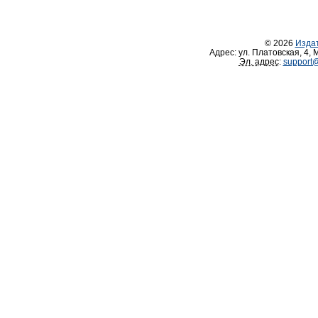
© 2026
Изда
Адрес:
ул. Платовская, 4
,
М
Эл. адрес
:
support@