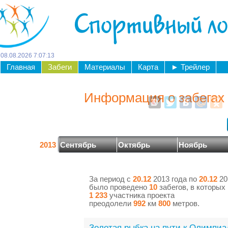
Спортивный л
08
.
08
.
2026
7
:
07
:
13
Главная
Забеги
Материалы
Карта
►
Трейлер
Информация о забегах 
2013
Сентябрь
Октябрь
Ноябрь
За период с
20.12
2013 года по
20.12
20
было проведено
10
забегов, в которых
1 233
участника проекта
преодолели
992
км
800
метров.
Золотая рыбка на пути к Олимпиа