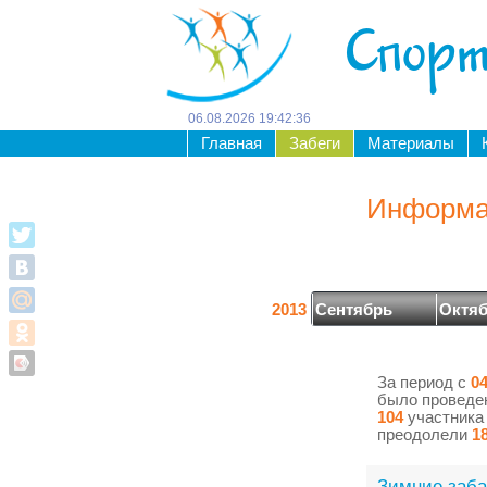
Спорт
06
.
08
.
2026
19
:
42
:
36
Главная
Забеги
Материалы
Информац
2013
Сентябрь
Октя
За период с
04
было провед
104
участника
преодолели
1
Зимние заб