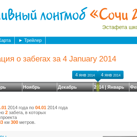
ивный лонгмоб
«Сочи 
Эстафета шк
Карта
►
Трейлер
ия о забегах за 4 January 2014
4 янв
4 янв
2014
2014
брь
Ноябрь
Декабрь
2014 | Январь
Фе
.01
2014 года по
04.01
2014 года
ено
2
забега, в которых
 проекта
83
км
300
метров.
авы