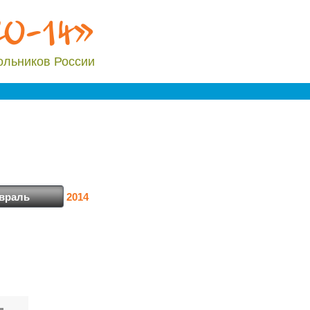
20-14»
ольников России
2014
враль