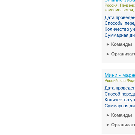
Россия, Пензенс
комсомольская, 
Дата проведен
Способы пере
Количество уч
Суммарная ди
►
Команды
►
Организа
Мини - мара
Российская Феде
Дата проведен
Способ перед
Количество уч
Суммарная ди
►
Команды
►
Организа