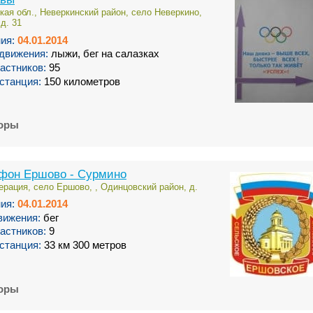
кая обл., Неверкинский район, село Неверкино,
д. 31
ия:
04.01.2014
движения:
лыжи, бег на салазках
астников:
95
станция:
150 километров
торы
фон Ершово - Сурмино
рация, село Ершово, , Одинцовский район, д.
ия:
04.01.2014
вижения:
бег
астников:
9
станция:
33 км 300 метров
торы