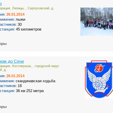
ю
рация, Липицы, , Серпуховский, д.
ия:
26.01.2014
вижения:
лыжи
астников:
30
станция:
45 километров
торы
ком до Сочи
рация, Костомукша, , городской округ
й, д.
ия:
26.01.2014
вижения:
скандинавская ходьба
астников:
18
станция:
36 км 252 метра
торы