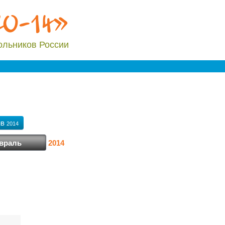
20-14»
ольников России
нв
2014
2014
враль