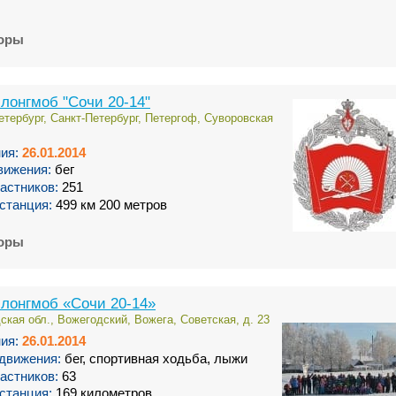
торы
лонгмоб "Сочи 20-14"
етербург, Санкт-Петербург, Петергоф, Суворовская
ия:
26.01.2014
вижения:
бег
астников:
251
станция:
499 км 200 метров
торы
лонгмоб «Сочи 20-14»
ская обл., Вожегодский, Вожега, Советская, д. 23
ия:
26.01.2014
движения:
бег, спортивная ходьба, лыжи
астников:
63
станция:
169 километров