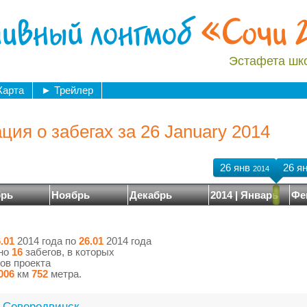
ивный лонгмоб
«Сочи 
Эстафета шк
Карта
►
Трейлер
ия о забегах за 26 January 2014
26 янв
26 я
2014
брь
Ноябрь
Декабрь
2014 | Январь
Фе
.01
2014 года по
26.01
2014 года
ено
16
забегов, в которых
ов проекта
006
км
752
метра.
- Северодвинск