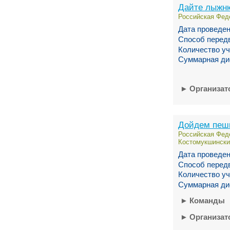
Дайте лыжн
Российская Феде
Дата проведен
Способ перед
Количество уч
Суммарная ди
►
Организа
Дойдем пеш
Российская Феде
Костомукшински
Дата проведен
Способ перед
Количество уч
Суммарная ди
►
Команды
►
Организа