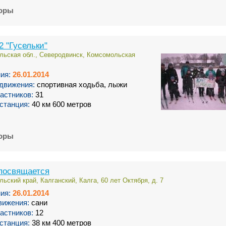
торы
 "Гусельки"
льская обл., Северодвинск, Комсомольская
ия:
26.01.2014
движения:
спортивная ходьба, лыжи
астников:
31
станция:
40 км 600 метров
торы
посвящается
льский край, Калганский, Калга, 60 лет Октября, д. 7
ия:
26.01.2014
вижения:
сани
астников:
12
станция:
38 км 400 метров