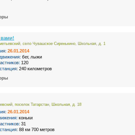
торы
 вами!
метьевский, село Чувашское Сиренькино, Школьная, д. 1
ия:
26.01.2014
движения:
бег, лыжи
астников:
120
станция:
240 километров
торы
аевский, поселок Татарстан, Школьная, д. 18
ия:
26.01.2014
вижения:
коньки
астников:
31
станция:
88 км 700 метров