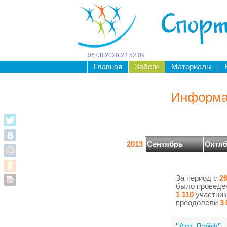
Спорт
06
.
08
.
2026
23
:
52
:
10
Главная
Забеги
Материалы
Информац
2013
Сентябрь
Октя
За период с
26
было провед
1 110
участник
преодолели
3 
"Арт Лайф" 