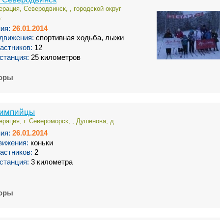
рация, Северодвинск, , городской округ
.
ия:
26.01.2014
движения:
спортивная ходьба, лыжи
астников:
12
станция:
25 километров
торы
лимпийцы
рация, г. Североморск, , Душенова, д.
ия:
26.01.2014
вижения:
коньки
астников:
2
станция:
3 километра
торы