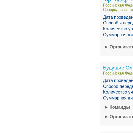
Российская Феде
Северодвинск, д
Дата проведен
Способы пере
Количество уч
Суммарная ди
►
Организа
Будущие О
Российская Феде
Дата проведен
Способ перед
Количество уч
Суммарная ди
►
Команды
►
Организа