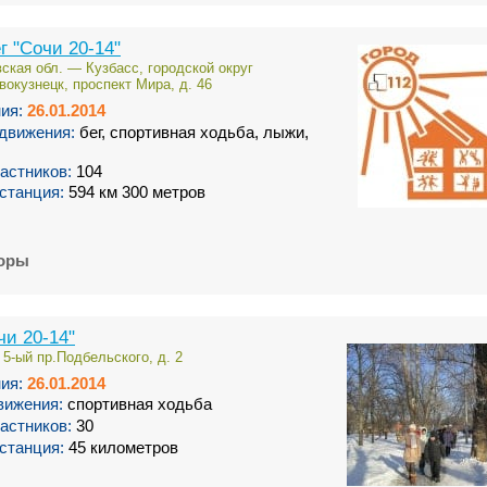
г "Сочи 20-14"
ская обл. — Кузбасс, городской округ
вокузнецк, проспект Мира, д. 46
ия:
26.01.2014
движения:
бег, спортивная ходьба, лыжи,
астников:
104
станция:
594 км 300 метров
торы
чи 20-14"
 5-ый пр.Подбельского, д. 2
ия:
26.01.2014
вижения:
спортивная ходьба
астников:
30
станция:
45 километров