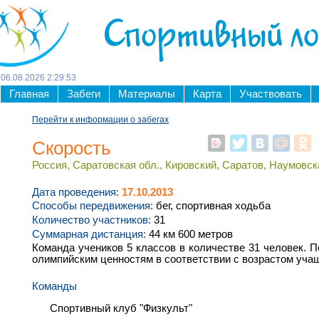
Спортивный л
06
.
08
.
2026
2
:
29
:
53
Главная
Забеги
Материалы
Карта
Участвовать
Перейти к информации о забегах
Скорость
Россия, Саратовская обл., Кировский, Саратов, Наумовска
Дата проведения:
17.10.2013
Способы передвижения:
бег, спортивная ходьба
Количество участников:
31
Суммарная дистанция:
44 км 600 метров
Команда учеников 5 классов в количестве 31 человек. 
олимпийским ценностям в соответствии с возрастом уча
Команды
Спортивный клуб "Физкульт"