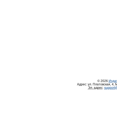
© 2026
Изда
Адрес:
ул. Платовская, 4
,
М
Эл. адрес
:
support@