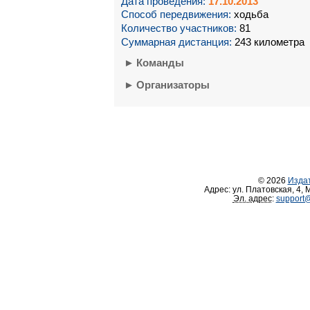
Дата проведения:
17.10.2013
Способ передвижения:
ходьба
Количество участников:
81
Суммарная дистанция:
243 километра
►
Команды
►
Организаторы
© 2026
Изда
Адрес:
ул. Платовская, 4
,
М
Эл. адрес
:
support@