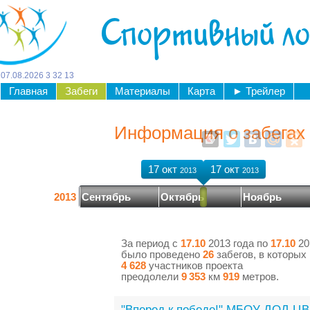
Спортивный л
07
.
08
.
2026
3
:
32
:
14
Главная
Забеги
Материалы
Карта
►
Трейлер
Информация о забегах 
17 окт
17 окт
2013
2013
2013
Сентябрь
Октябрь
Ноябрь
За период с
17.10
2013 года по
17.10
20
было проведено
26
забегов, в которых
4 628
участников проекта
преодолели
9 353
км
919
метров.
"Вперед к победе!" МБОУ ДОД ЦВ