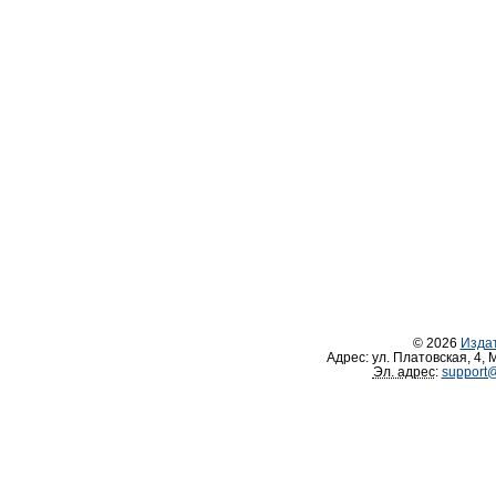
© 2026
Изда
Адрес:
ул. Платовская, 4
,
М
Эл. адрес
:
support@