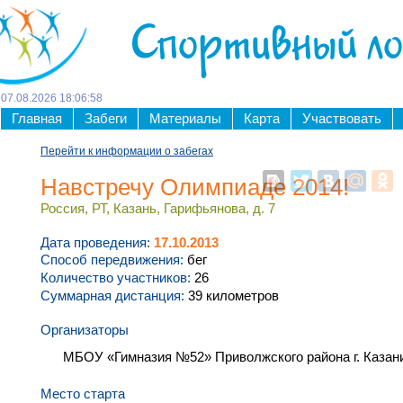
Спортивный л
07
.
08
.
2026
18
:
06
:
59
Главная
Забеги
Материалы
Карта
Участвовать
Перейти к информации о забегах
Навстречу Олимпиаде 2014!
Россия, РТ, Казань, Гарифьянова, д. 7
Дата проведения:
17.10.2013
Способ передвижения:
бег
Количество участников:
26
Суммарная дистанция:
39 километров
Организаторы
МБОУ «Гимназия №52» Приволжского района г. Казан
Место старта