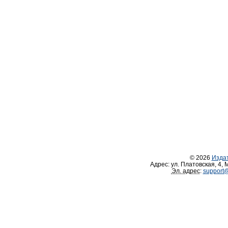
© 2026
Изда
Адрес:
ул. Платовская, 4
,
М
Эл. адрес
:
support@