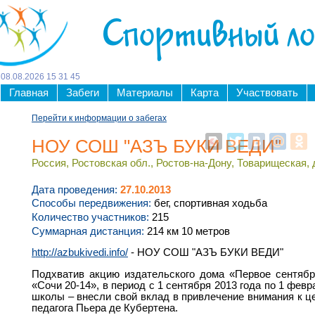
Спортивный л
08
.
08
.
2026
15
31
45
Главная
Забеги
Материалы
Карта
Участвовать
Перейти к информации о забегах
НОУ СОШ "АЗЪ БУКИ ВЕДИ"
Россия, Ростовская обл., Ростов-на-Дону, Товарищеская, 
Дата проведения:
27.10.2013
Способы передвижения:
бег, спортивная ходьба
Количество участников:
215
Суммарная дистанция:
214 км 10 метров
http://azbukivedi.info/
- НОУ СОШ "АЗЪ БУКИ ВЕДИ"
Подхватив акцию издательского дома «Первое сентябр
«Сочи 20-14», в период с 1 сентября 2013 года по 1 февр
школы – внесли свой вклад в привлечение внимания к ц
педагога Пьера де Кубертена.