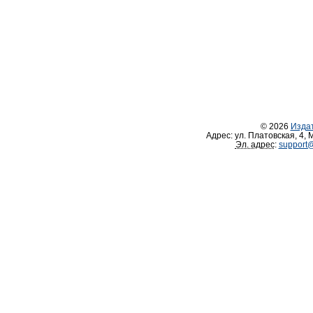
© 2026
Изда
Адрес:
ул. Платовская, 4
,
М
Эл. адрес
:
support@