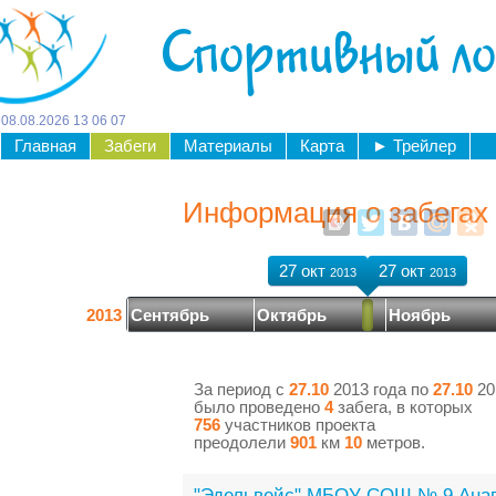
Спортивный л
08
.
08
.
2026
13
06
07
Главная
Забеги
Материалы
Карта
►
Трейлер
Информация о забегах 
27 окт
27 окт
2013
2013
2013
Сентябрь
Октябрь
Ноябрь
За период с
27.10
2013 года по
27.10
20
было проведено
4
забега, в которых
756
участников проекта
преодолели
901
км
10
метров.
"Эдельвейс" МБОУ СОШ № 9 Анап