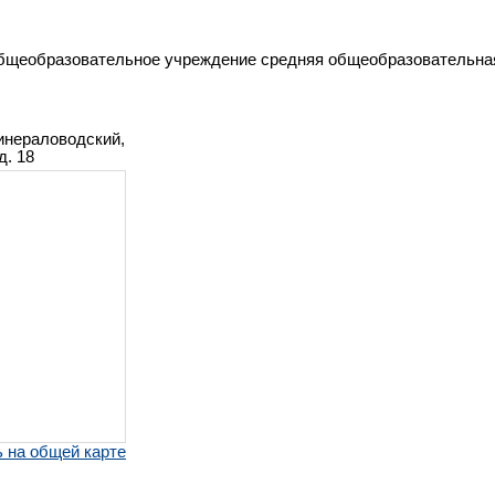
щеобразовательное учреждение средняя общеобразовательная
инераловодский,
д. 18
 на общей карте