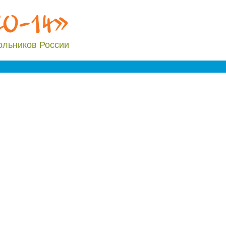
20-14»
ольников России