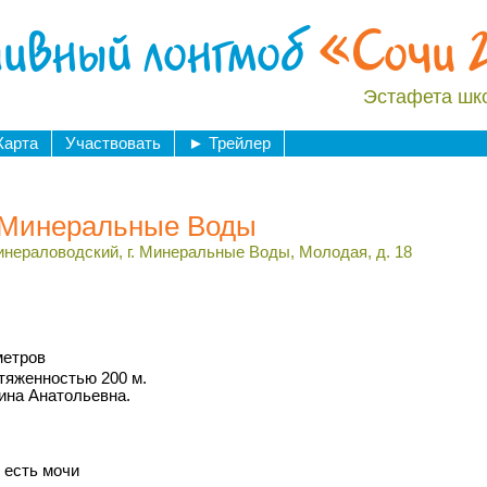
ивный лонгмоб
«Сочи 
Эстафета шк
Карта
Участвовать
►
Трейлер
 Минеральные Воды
инераловодский, г. Минеральные Воды, Молодая, д. 18
метров
тяженностью 200 м.
ина Анатольевна.
 есть мочи