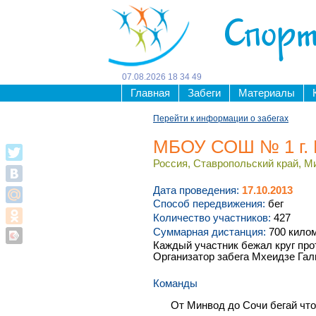
Спорт
07
.
08
.
2026
18
34
49
Главная
Забеги
Материалы
Перейти к информации о забегах
МБОУ СОШ № 1 г.
Россия, Ставропольский край, М
Дата проведения:
17.10.2013
Способ передвижения:
бег
Количество участников:
427
Суммарная дистанция:
700 кило
Каждый участник бежал круг про
Организатор забега Мхеидзе Гал
Команды
От Минвод до Сочи бегай что